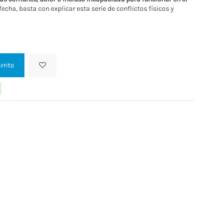
as comunes, dolor o incluso incapacidad para funcionar en el
 fecha, basta con explicar esta serie de conflictos físicos y
rrito
producto
8.91 €
UPÓN
CON CUPÓN