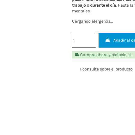
puede llevar a condiciones médic
trabajo o durante el día
. Hasta la
mentales.
Cargando alergenos...
Añadir al ca
Compra ahora y recíbelo el
.
1 consulta sobre el 
PUEDE QUE TAMBIÉN TE GUSTE
14.31 €
29.61 €
CON CUPÓN
CON C